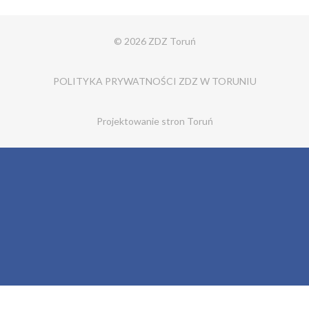
© 2026 ZDZ Toruń
POLITYKA PRYWATNOŚCI ZDZ W TORUNIU
Projektowanie stron Toruń